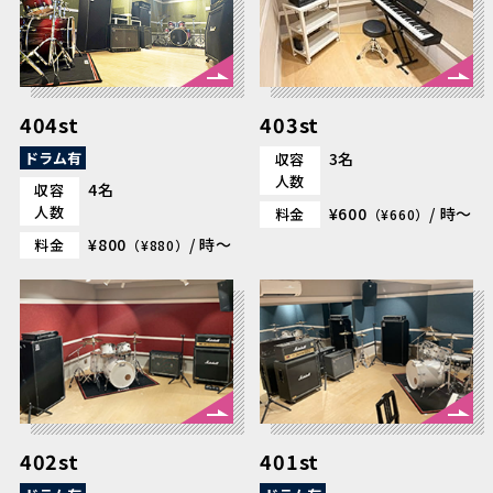
404st
403st
ドラム有
3名
収容
人数
4名
収容
人数
¥600
/ 時～
料金
（¥660）
¥800
/ 時～
料金
（¥880）
402st
401st