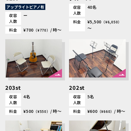
アップライトピアノ有
40名
収容
人数
ー
収容
人数
¥5,500
料金
（¥6,050）
～
¥700
/ 時～
料金
（¥770）
203st
202st
4名
5名
収容
収容
人数
人数
¥500
/ 時～
¥600
/ 時～
料金
料金
（¥550）
（¥660）