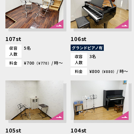
107st
106st
5名
グランドピアノ有
収容
人数
3名
収容
人数
¥700
/ 時～
料金
（¥770）
¥800
/ 時～
料金
（¥880）
105st
104st