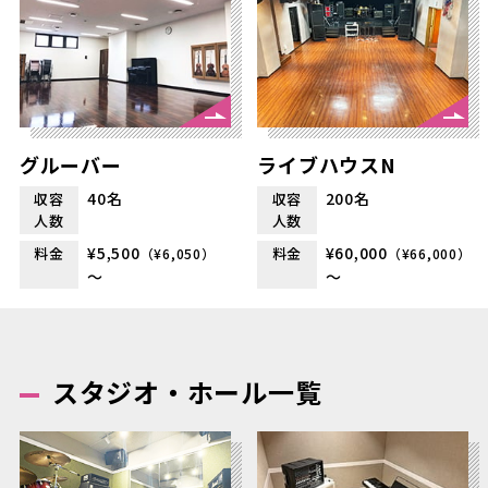
グルーバー
ライブハウスN
40名
200名
収容
収容
人数
人数
¥5,500
¥60,000
料金
料金
（¥6,050）
（¥66,000）
～
～
スタジオ・ホール一覧