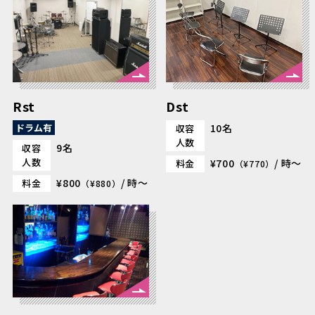
Rst
Dst
ドラム有
10名
収容
人数
9名
収容
人数
¥700
/ 時～
料金
（¥770）
¥800
/ 時～
料金
（¥880）