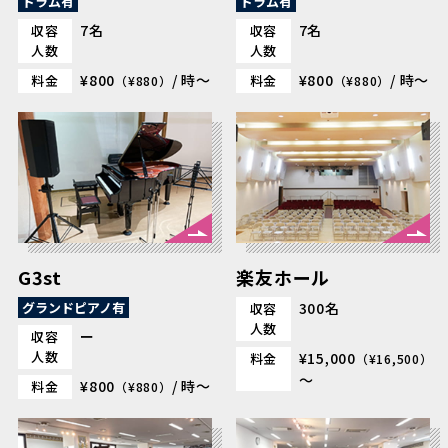
ドラム有
ドラム有
7名
7名
収容
収容
人数
人数
¥800
/ 時～
¥800
/ 時～
料金
料金
（¥880）
（¥880）
G3st
楽友ホール
グランドピアノ有
300名
収容
人数
ー
収容
人数
¥15,000
料金
（¥16,500）
～
¥800
/ 時～
料金
（¥880）