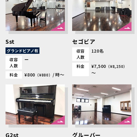
Sst
セゴビア
グランドピアノ有
120名
収容
人数
ー
収容
人数
¥7,500
料金
（¥8,250）
～
¥800
/ 時～
料金
（¥880）
G2st
グルーバー