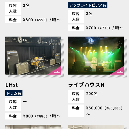
3名
アップライトピアノ有
収容
人数
3名
収容
人数
¥500
/ 時～
料金
（¥550）
¥700
/ 時～
料金
（¥770）
LHst
ライブハウスN
ドラム有
200名
収容
人数
ー
収容
人数
¥60,000
料金
（¥66,000）
～
¥800
/ 時～
料金
（¥880）