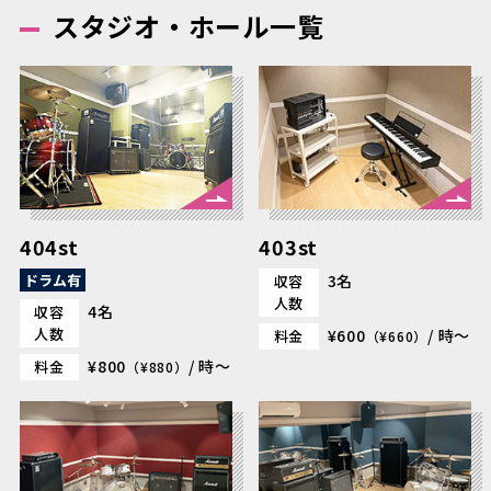
スタジオ・ホール一覧
404st
403st
ドラム有
3名
収容
人数
4名
収容
人数
¥600
/ 時～
料金
（¥660）
¥800
/ 時～
料金
（¥880）