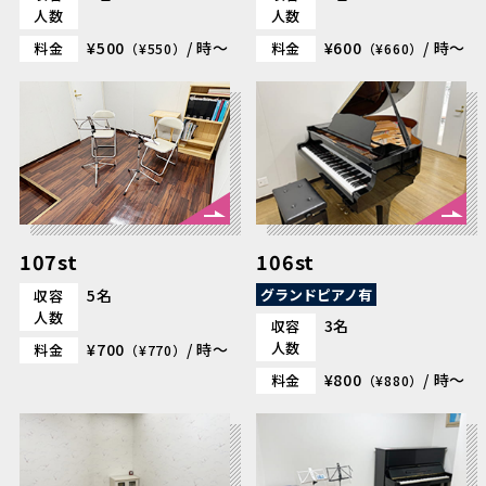
人数
人数
¥500
/ 時～
¥600
/ 時～
料金
料金
（¥550）
（¥660）
107st
106st
5名
グランドピアノ有
収容
人数
3名
収容
人数
¥700
/ 時～
料金
（¥770）
¥800
/ 時～
料金
（¥880）