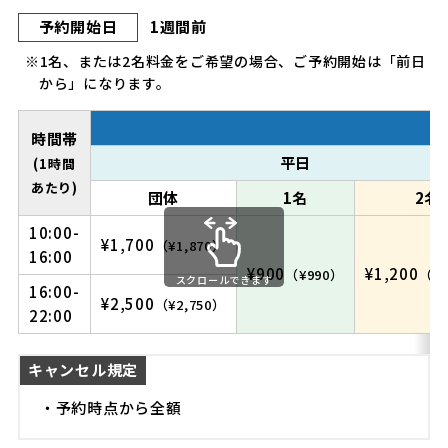
予約開始日
1週間前
※1名、または2名料金をご希望の場合、ご予約開始は「前日
から」になります。
時間帯
平日
(1時間
あたり)
団体
1名
2名
10:00-
¥1,700
（¥1,870）
16:00
¥900
¥1,200
（¥990）
（¥1
スクロールできます
16:00-
¥2,500
（¥2,750）
22:00
キャンセル規定
・予約時点から全額