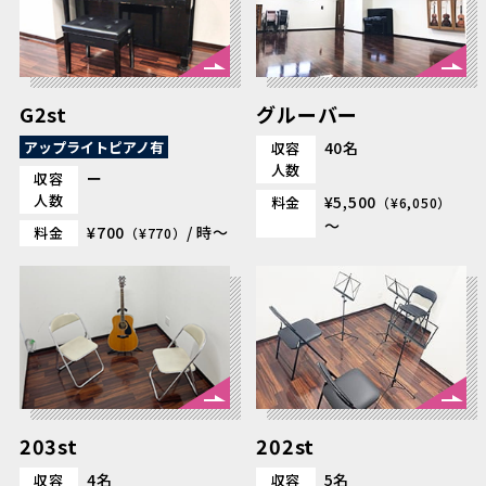
G2st
グルーバー
アップライトピアノ有
40名
収容
人数
ー
収容
人数
¥5,500
料金
（¥6,050）
～
¥700
/ 時～
料金
（¥770）
203st
202st
4名
5名
収容
収容