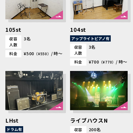
105st
104st
3名
アップライトピアノ有
収容
人数
3名
収容
人数
¥500
/ 時～
料金
（¥550）
¥700
/ 時～
料金
（¥770）
LHst
ライブハウスN
ドラム有
200名
収容