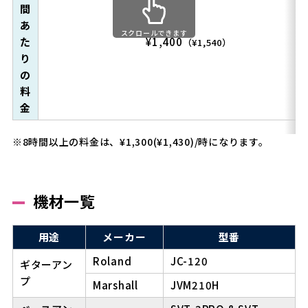
間
あ
スクロールできます
た
¥1,400
（¥1,540）
り
の
料
金
※8時間以上の料金は、¥1,300(¥1,430)/時になります。
機材一覧
用途
メーカー
型番
Roland
JC-120
ギターアン
プ
Marshall
JVM210H