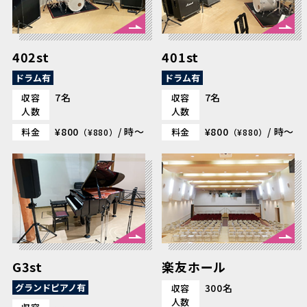
402st
401st
ドラム有
ドラム有
7名
7名
収容
収容
人数
人数
¥800
/ 時～
¥800
/ 時～
料金
料金
（¥880）
（¥880）
G3st
楽友ホール
グランドピアノ有
300名
収容
人数