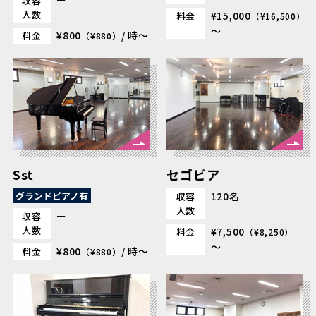
ー
収容
人数
¥15,000
料金
（¥16,500）
～
¥800
/ 時～
料金
（¥880）
Sst
セゴビア
グランドピアノ有
120名
収容
人数
ー
収容
人数
¥7,500
料金
（¥8,250）
～
¥800
/ 時～
料金
（¥880）